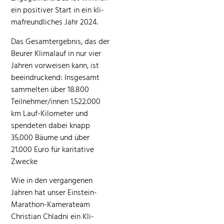
ein pos­i­tiv­er Start in ein kli­
mafre­undlich­es Jahr 2024.
Das Gesamtergeb­nis, das der
Beur­er Kli­malauf in nur vier
Jahren vor­weisen kann, ist
beein­druck­end: Ins­ge­samt
sam­melten über 18.800
Teilnehmer/innen 1.522.000
km Lauf-Kilo­me­ter und
spende­ten dabei knapp
35.000 Bäume und über
21.000 Euro für kar­i­ta­tive
Zwecke
Wie in den ver­gan­genen
Jahren hat unser Ein­stein-
Marathon-Kam­er­ateam
Chris­t­ian Chlad­ni ein Kli­