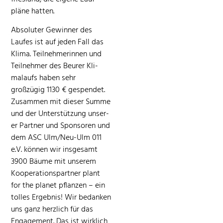
pläne hatten.
Absoluter Gewin­ner des
Laufes ist auf jeden Fall das
Kli­ma. Teil­nehmerin­nen und
Teil­nehmer des Beur­er Kli­
malaufs haben sehr
großzügig 1130 € gespendet.
Zusam­men mit dieser Summe
und der Unter­stützung unser­
er Part­ner und Spon­soren und
dem ASC Ulm/Neu-Ulm 011
e.V. kön­nen wir ins­ge­samt
3900 Bäume mit unserem
Koop­er­a­tionspart­ner plant
for the plan­et pflanzen – ein
tolles Ergeb­nis! Wir bedanken
uns ganz her­zlich für das
Engage­ment. Das ist wirk­lich