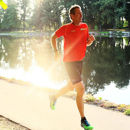
134. Seifert Running Group
Finisher: 2 - Gelaufen: 14 km
135. TG Ulm
Finisher: 1 - Gelaufen: 7 km
136. Bossard running
Finisher: 1 - Gelaufen: 7 km