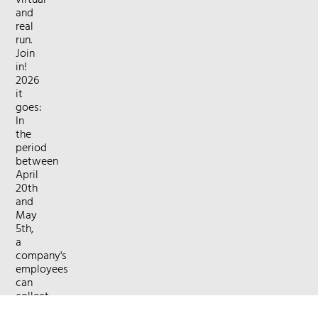
virtual
and
real
run.
Join
in!
2026
it
goes:
In
the
period
between
April
20th
and
May
5th,
a
company's
employees
can
collect
kilometers