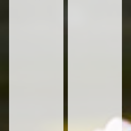
3. ADK läuft
Finisher: 62 - Gelaufen: 434 km
4. Stadt Ulm
Finisher: 59 - Gelaufen: 413 km
5. BRK Team - Unsere Mission +
Menschen helfen
Finisher: 52 - Gelaufen: 364 km
6. Team Teva
Finisher: 48 - Gelaufen: 336 km
7. WanzlRun
Finisher: 40 - Gelaufen: 280 km
8. LIQUI MOLY
Finisher: 38 - Gelaufen: 266 km
9. Ulmer Fleisch Running Team
Finisher: 28 - Gelaufen: 196 km
10. Dana Sportteam
Finisher: 26 - Gelaufen: 182 km
11. LZU Laufteam
Finisher: 26 - Gelaufen: 182 km
12. team allgaier
Finisher: 24 - Gelaufen: 168 km
13. Thales Deutschland
Finisher: 24 - Gelaufen: 168 km
14. Metzner / Ramatech
Finisher: 22 - Gelaufen: 154 km
15. SGP Schneider Geiwitz
Finisher: 22 - Gelaufen: 154 km
16. Vinci Energies
Finisher: 22 - Gelaufen: 154 km
17. AOK-Laufteam
Finisher: 22 - Gelaufen: 154 km