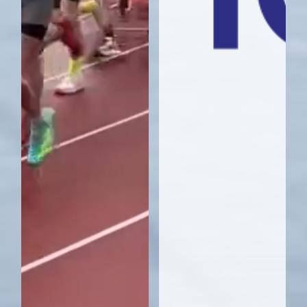
Finisher: 7 - Gelaufen: 49 km
91. ABM Laufteam
Finisher: 6 - Gelaufen: 42 km
92. Baierl & Dittweiler
Steuerberater
Finisher: 6 - Gelaufen: 42 km
93. Ecovis RTS "Steuern läuft"
Finisher: 6 - Gelaufen: 42 km
94. NewTec Safety Runners
Finisher: 6 - Gelaufen: 42 km
95. Rapp Architekten
Finisher: 6 - Gelaufen: 42 km
96. Rehamed Therapie & Fitness
Finisher: 6 - Gelaufen: 42 km
97. SpineServ
Finisher: 6 - Gelaufen: 42 km
98. #TeamLandratsamt
Finisher: 5 - Gelaufen: 35 km
99. AOK Günzburg
Finisher: 5 - Gelaufen: 35 km
100. bredent group
Finisher: 5 - Gelaufen: 35 km
101. FERCHAU GmbH
Finisher: 5 - Gelaufen: 35 km
102. HolzmitDesign
Finisher: 5 - Gelaufen: 35 km
103. ifa Ulm
Finisher: 5 - Gelaufen: 35 km
104. Landeswasserversorgung
Finisher: 5 - Gelaufen: 35 km