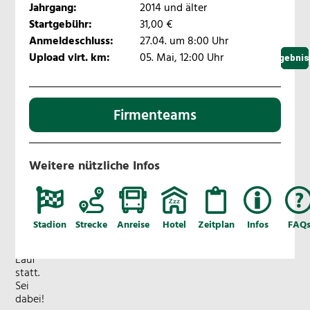
Jahrgang:
2014 und älter
-
ZWEI
Startgebühr:
31,00 €
Events
Anmeldeschluss:
27.04. um 8:00 Uhr
-
Upload virt. km:
05. Mai, 12:00 Uhr
Starterli
Ergebnis
Anmeld
die
12.
Auflage
des
Firmenteams
AOK
Firmenlaufs
findet
auch
Weitere nützliche Infos
2026
als
Kombination
aus
virtuellem
Stadion
Strecke
Anreise
Hotel
Zeitplan
Infos
FAQ
und
realem
Lauf
statt.
Sei
dabei!