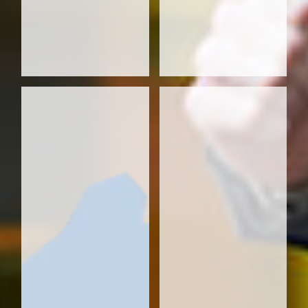
18. Diakonisches Institut
Finisher: 21 - Gelaufen: 147 km
19. Stadt Neu-Ulm
Finisher: 21 - Gelaufen: 147 km
20. BoschRexrothAG
Finisher: 20 - Gelaufen: 140 km
21. Jugend-und Erwachsenenhilfe
Seitz
Finisher: 20 - Gelaufen: 140 km
22. SchapfenPower
Finisher: 18 - Gelaufen: 126 km
23. Landratsamt Neu-Ulm
Finisher: 18 - Gelaufen: 126 km
24. die Rotznasen
Finisher: 17 - Gelaufen: 119 km
25. DRS AG
Finisher: 17 - Gelaufen: 119 km
26. Honold Runners
Finisher: 17 - Gelaufen: 119 km
27. Bethesda bewegt
Finisher: 17 - Gelaufen: 119 km
28. Siemens
Finisher: 16 - Gelaufen: 112 km
29. Trimble Transportation
Finisher: 16 - Gelaufen: 112 km
30. HNU Laufteam
Finisher: 15 - Gelaufen: 105 km
31. SWU-Laufteam
Finisher: 15 - Gelaufen: 105 km