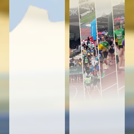
47. Müllerblaustein
Finisher: 11 - Gelaufen: 77 km
48. RS-Tech
Finisher: 11 - Gelaufen: 77 km
49. Scherr+Klimke runners
Finisher: 11 - Gelaufen: 77 km
50. SWP Hapag Lloyd
Finisher: 11 - Gelaufen: 77 km
51. cigus GmbH
Finisher: 10 - Gelaufen: 70 km
52. eXXcellent Runners
Finisher: 10 - Gelaufen: 70 km
53. Lauflust IfDT
Finisher: 10 - Gelaufen: 70 km
54. Sport Sohn Laufteam
Finisher: 10 - Gelaufen: 70 km
55. HARDER Runners
Finisher: 10 - Gelaufen: 70 km
56. Bek-Runners
Finisher: 9 - Gelaufen: 63 km
57. BImA Ulm
Finisher: 9 - Gelaufen: 63 km
58. BWF Group
Finisher: 9 - Gelaufen: 63 km
59. DATAGROUP Ulm GmbH
Finisher: 9 - Gelaufen: 63 km
60. Elgin-Sunshine is Power
Finisher: 9 - Gelaufen: 63 km
61. Griffwerk