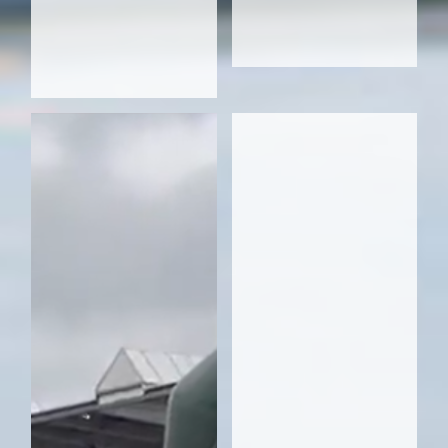
Finisher: 9 - Gelaufen: 63 km
62. Häussler TO GmbH
Finisher: 9 - Gelaufen: 63 km
63. Hermann-Blösch
Finisher: 9 - Gelaufen: 63 km
64. hs2 runAirs
Finisher: 9 - Gelaufen: 63 km
65. Komm.ONE
Finisher: 9 - Gelaufen: 63 km
66. mhd Brandschutz
Finisher: 9 - Gelaufen: 63 km
67. VH-ULM
Finisher: 9 - Gelaufen: 63 km
68. Volle Lehrkraft voraus
Finisher: 9 - Gelaufen: 63 km
69. Wassermüller
Finisher: 9 - Gelaufen: 63 km
70. Weiling GmbH
Finisher: 9 - Gelaufen: 63 km
71. Bundesbau Ulm
Finisher: 8 - Gelaufen: 56 km
72. Lauffreunde openfellas salenti
Finisher: 8 - Gelaufen: 56 km
73. Planungsbüro Engelhart
Finisher: 8 - Gelaufen: 56 km
74. Saier Running Crew
Finisher: 8 - Gelaufen: 56 km
75. Spherea Test Runners
Finisher: 8 - Gelaufen: 56 km
76. Spitalhof Gemeinschaft.Schule