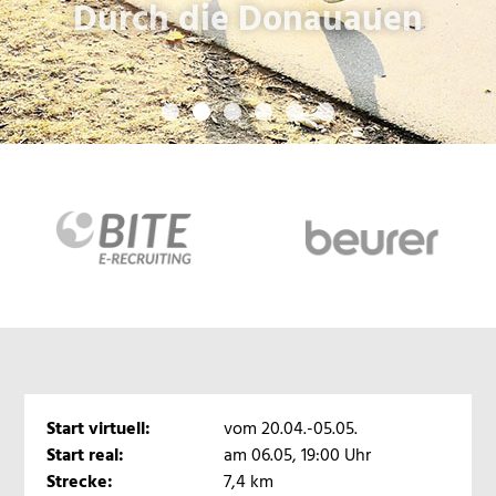
Durch die Donauauen
AOK
Start virtuell:
vom 20.04.-05.05.
Firmenlauf
Start real:
am 06.05, 19:00 Uhr
EINE
Strecke:
7,4 km
Anmeldung