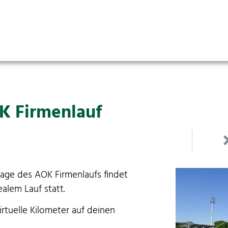
K Firmenlauf
age des AOK Fir­men­laufs find­et
ealem Lauf statt.
tuelle Kilo­me­ter auf deinen