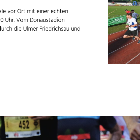
e vor Ort mit ein­er echt­en
:00 Uhr. Vom Donaus­ta­dion
urch die Ulmer Friedrich­sau und