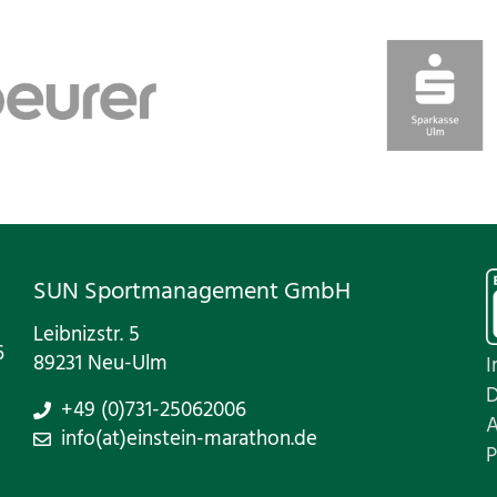
SUN Sportmanagement GmbH
Leibnizstr. 5
6
89231 Neu-Ulm
I
D
+49 (0)731-25062006
A
info(at)einstein-marathon.de
P